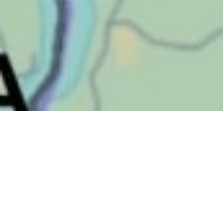
Urat ja uraluvat
Kelkkaurilla ajaminen vaatii uraluvan.
Lumikissojen jäsenenä olet oikeutettu